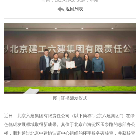
时间：2025-11-28 来源：本站
返回列表
图 | 证书颁发仪式
近日，北京六建集团有限责任公司（以下简称“北京六建集团”）在绿
色低碳发展领域取得新成果。其位于北京市海淀区玉泉路的总部办公
楼，顺利通过北京中建协认证中心组织的楼宇服务碳核查，并获核查