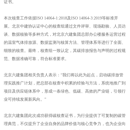
证书。
本次核查工作依据ISO 14064-1:2018及ISO 14064-3:2019等标准开
展。北京中建协认证中心的核查组通过文件评审、现场勘验、人员访
谈、数据核验等多种方式，对北京六建集团总部办公楼服务运营过程
的温室气体排放源、数据监测与核算方法、管理体系等进行了全面、
细致的核查。最终，核查组一致认定，其碳排放报告与声明的过程规
范、数据准确可靠，符合标准要求。
北京六建集团相关负责人表示：“我们将以此为起点，启动碳排放管
理实践推广计划，把总部在核查中积累的经验与方法，系统地推广到
项目及供应链体系中，形成一条绿色、低碳、高效的产业链，引领行
业可持续发展新风向。”
北京六建集团此次成功获得碳核查证书，为行业提供了可复制的碳管
理典范，不仅提升了企业自身的品牌价值与核心竞争力，也为企业向